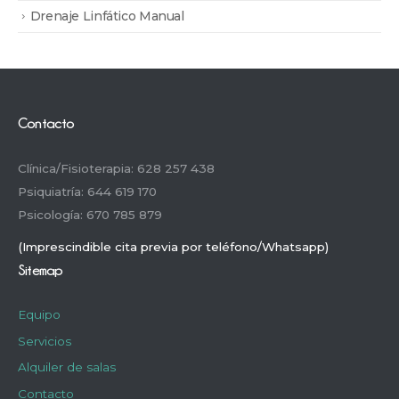
Drenaje Linfático Manual
Contacto
Clínica/Fisioterapia: 628 257 438
Psiquiatría: 644 619 170
Psicología: 670 785 879
(Imprescindible cita previa por teléfono/Whatsapp)
Sitemap
Equipo
Servicios
Alquiler de salas
Contacto